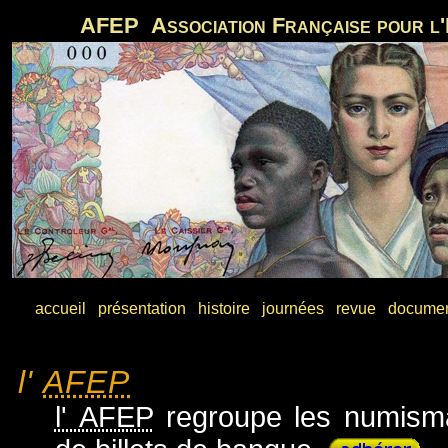
AFEP Association Française pour l'
accueil
présentation
histoire
journées
revue
docume
l'
AFEP
l' AFEP
regroupe les numismat