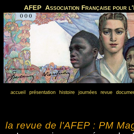
AFEP Association Française pour l'
accueil
présentation
histoire
journées
revue
docume
la revue de l'AFEP : PM Ma